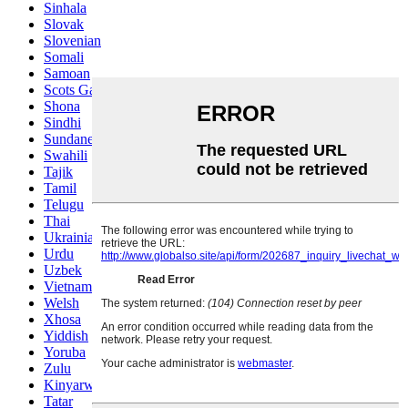
Sinhala
Slovak
Slovenian
Somali
Samoan
Scots Gaelic
Shona
Sindhi
Sundanese
Swahili
Tajik
Tamil
Telugu
Thai
Ukrainian
Urdu
Uzbek
Vietnamese
Welsh
Xhosa
Yiddish
Yoruba
Zulu
Kinyarwanda
Tatar