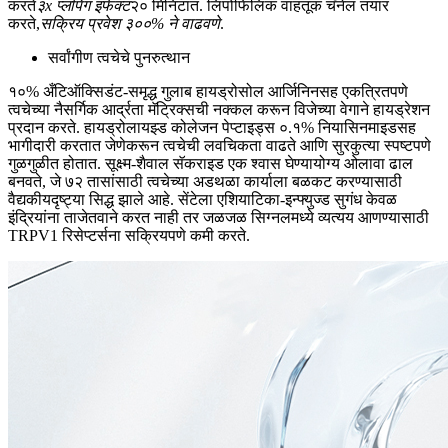
करते
३x प्लंपिंग इफेक्ट
२० मिनिटांत. लिपोफिलिक वाहतूक चॅनेल तयार
करते,
सक्रिय प्रवेश ३००% ने वाढवणे
.
सर्वांगीण त्वचेचे पुनरुत्थान‌
१०% अँटिऑक्सिडंट-समृद्ध गुलाब हायड्रोसोल आर्जिनिनसह एकत्रितपणे
त्वचेच्या नैसर्गिक आर्द्रता मॅट्रिक्सची नक्कल करून विजेच्या वेगाने हायड्रेशन
प्रदान करते. हायड्रोलायझ्ड कोलेजन पेप्टाइड्स ०.१% नियासिनमाइडसह
भागीदारी करतात जेणेकरून त्वचेची लवचिकता वाढते आणि सुरकुत्या स्पष्टपणे
गुळगुळीत होतात. सूक्ष्म-शैवाल सॅकराइड एक श्वास घेण्यायोग्य ओलावा ढाल
बनवते, जे ७२ तासांसाठी त्वचेच्या अडथळा कार्याला बळकट करण्यासाठी
वैद्यकीयदृष्ट्या सिद्ध झाले आहे. सेंटेला एशियाटिका-इन्फ्युज्ड सुगंध केवळ
इंद्रियांना ताजेतवाने करत नाही तर जळजळ सिग्नलमध्ये व्यत्यय आणण्यासाठी
TRPV1 रिसेप्टर्सना सक्रियपणे कमी करते.