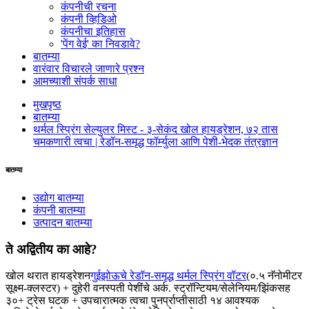
कंपनीची रचना
कंपनी व्हिडिओ
कंपनीचा इतिहास
'पेंग वेई' का निवडावे?
बातम्या
वारंवार विचारले जाणारे प्रश्न
आमच्याशी संपर्क साधा
मुखपृष्ठ
बातम्या
थर्मल स्प्रिंग सेल्युलर मिस्ट‌ - ३-सेकंद खोल हायड्रेशन, ७२ तास
चमकणारी त्वचा | रेडॉन-समृद्ध फॉर्म्युला आणि पेशी-भेदक तंत्रज्ञान
बातम्या
उद्योग बातम्या
कंपनी बातम्या
उत्पादन बातम्या
ते अद्वितीय का आहे?
खोल थरात हायड्रेशन
गुईझोऊचे रेडॉन-समृद्ध थर्मल स्प्रिंग वॉटर
(०.५ नॅनोमीटर
सूक्ष्म-क्लस्टर) + दुहेरी वनस्पती पेशींचे अर्क. स्ट्रॉन्टियम/सेलेनियम/झिंकसह
३०+ ट्रेस घटक + उपचारात्मक त्वचा पुनर्प्राप्तीसाठी १४ आवश्यक