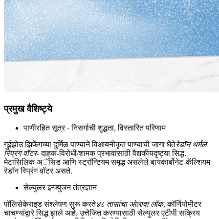
प्रमुख वैशिष्ट्ये
पाणीरहित सूत्र - निसर्गाची शुद्धता, विस्तारित परिणाम‌
गुईझोउ झिफेंगच्या दुर्मिळ पाण्याने विआयनीकृत पाण्याची जागा घेते
रेडॉन थर्मल
स्प्रिंग वॉटर
- दाहक-विरोधी/शामक प्रभावांसाठी वैद्यकीयदृष्ट्या सिद्ध.
मेटासिलिक अॅसिड आणि स्ट्रॉन्टियम समृद्ध असलेले बायकार्बोनेट-कॅल्शियम
रेडॉन स्प्रिंग वॉटर असते.
सेल्युलर इन्फ्युजन तंत्रज्ञान
पॉलिसेकेराइड संश्लेषण सुरू करते
४८ तासांचा ओलावा लॉक
, कॉर्नियोमीटर
चाचण्यांद्वारे सिद्ध झाले आहे. उत्तेजित करण्यासाठी सेल्युलर एटीपी सक्रिय