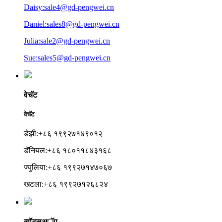
Daisy:sale4@gd-pengwei.cn
Daniel:sales8@gd-pengwei.cn
Julia:sale2@gd-pengwei.cn
Sue:sales5@gd-pengwei.cn
वेचॅट
वेचॅट
डेझी:+८६ १९९२७१४९०१२
डॅनियल:+८६ १८०११८४३१६८
ज्युलिया:+८६ १९९२७१४७०६७
खटला:+८६ १९९२७१२६८२४
व्हॉट्सअॅप