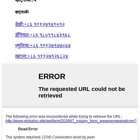
व्हाट्सअ‍ॅप
डेझी:+८६ १९९२७१४९०१२
डॅनियल:+८६ १८०११८४३१६८
ज्युलिया:+८६ १९९२७१४७०६७
खटला:+८६ १९९२७१२६८२४