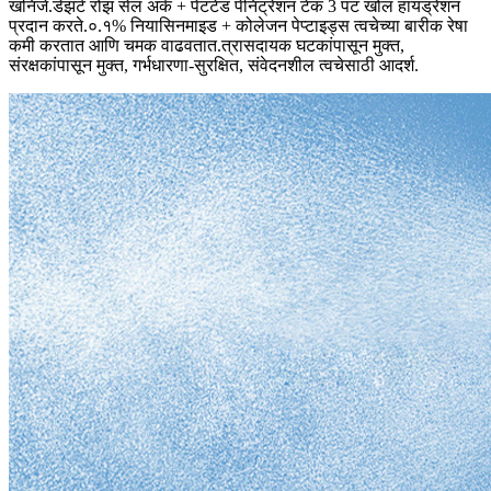
खनिजे.
डेझर्ट रोझ सेल अर्क + पेटंटेड पेनिट्रेशन टेक 3 पट खोल हायड्रेशन
प्रदान करते.
०.१% नियासिनमाइड + कोलेजन पेप्टाइड्स त्वचेच्या बारीक रेषा
कमी करतात आणि चमक वाढवतात.
त्रासदायक घटकांपासून मुक्त,
संरक्षकांपासून मुक्त, गर्भधारणा-सुरक्षित, संवेदनशील त्वचेसाठी आदर्श.