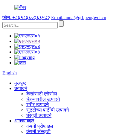
फोन: +८६१८६८०२६६५७२
Email: anna@gd-pengwei.cn
English
मुखपृष्ठ
उत्पादने
केसांसाठी एरोसोल
चेहऱ्यावरील उत्पादने
शरीर उत्पादने
सुट्टीच्या पार्टीची उत्पादने
घरगुती उत्पादने
आमच्याबद्दल
कंपनी प्रोफाइल
कंपनी संस्कृती