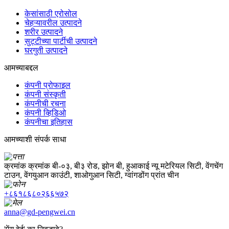
केसांसाठी एरोसोल
चेहऱ्यावरील उत्पादने
शरीर उत्पादने
सुट्टीच्या पार्टीची उत्पादने
घरगुती उत्पादने
आमच्याबद्दल
कंपनी प्रोफाइल
कंपनी संस्कृती
कंपनीची रचना
कंपनी व्हिडिओ
कंपनीचा इतिहास
आमच्याशी संपर्क साधा
क्रमांक क्रमांक बी-०३, बी३ रोड, झोन बी, हुआकाई न्यू मटेरियल सिटी, वेंगचेंग
टाउन, वेंगयुआन काउंटी, शाओगुआन सिटी, ग्वांगडोंग प्रांत चीन
+८६१८६८०२६६५७२
anna@gd-pengwei.cn