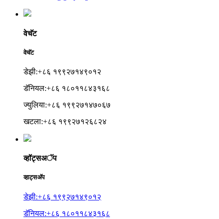
वेचॅट
वेचॅट
डेझी:+८६ १९९२७१४९०१२
डॅनियल:+८६ १८०११८४३१६८
ज्युलिया:+८६ १९९२७१४७०६७
खटला:+८६ १९९२७१२६८२४
व्हॉट्सअॅप
व्हाट्सअ‍ॅप
डेझी:+८६ १९९२७१४९०१२
डॅनियल:+८६ १८०११८४३१६८