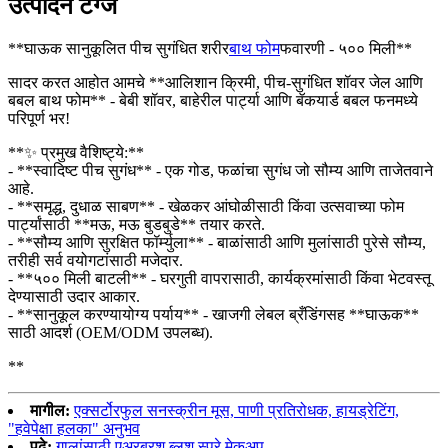
उत्पादन टॅग्ज
**घाऊक सानुकूलित पीच सुगंधित शरीर
बाथ फोम
फवारणी - ५०० मिली**
सादर करत आहोत आमचे **आलिशान क्रिमी, पीच-सुगंधित शॉवर जेल आणि
बबल बाथ फोम** - बेबी शॉवर, बाहेरील पार्ट्या आणि बॅकयार्ड बबल फनमध्ये
परिपूर्ण भर!
**✨ प्रमुख वैशिष्ट्ये:**
- **स्वादिष्ट पीच सुगंध** - एक गोड, फळांचा सुगंध जो सौम्य आणि ताजेतवाने
आहे.
- **समृद्ध, दुधाळ साबण** - खेळकर आंघोळीसाठी किंवा उत्सवाच्या फोम
पार्ट्यांसाठी **मऊ, मऊ बुडबुडे** तयार करते.
- **सौम्य आणि सुरक्षित फॉर्म्युला** - बाळांसाठी आणि मुलांसाठी पुरेसे सौम्य,
तरीही सर्व वयोगटांसाठी मजेदार.
- **५०० मिली बाटली** - घरगुती वापरासाठी, कार्यक्रमांसाठी किंवा भेटवस्तू
देण्यासाठी उदार आकार.
- **सानुकूल करण्यायोग्य पर्याय** - खाजगी लेबल ब्रँडिंगसह **घाऊक**
साठी आदर्श (OEM/ODM उपलब्ध).
**
मागील:
एक्सर्टोरफुल सनस्क्रीन मूस, पाणी प्रतिरोधक, हायड्रेटिंग,
"हवेपेक्षा हलका" अनुभव
पुढे:
गालांसाठी एअरब्रश ब्लश स्प्रे मेकअप