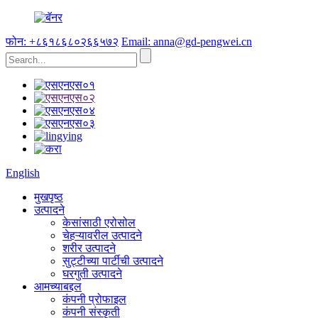
फोन: +८६१८६८०२६६५७२
Email: anna@gd-pengwei.cn
English
मुखपृष्ठ
उत्पादने
केसांसाठी एरोसोल
चेहऱ्यावरील उत्पादने
शरीर उत्पादने
सुट्टीच्या पार्टीची उत्पादने
घरगुती उत्पादने
आमच्याबद्दल
कंपनी प्रोफाइल
कंपनी संस्कृती