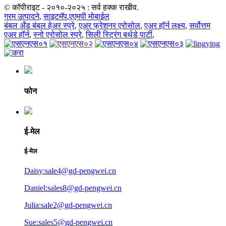
© कॉपीराइट - २०१०-२०२५ : सर्व हक्क राखीव.
गरम उत्पादने
,
साइटमॅप
,
एएमपी मोबाईल
बंबल अँड बंबल हेअर स्प्रे
,
एअर फ्रेशनर एरोसोल
,
एअर हॉर्न लक्ष्य
,
सर्वोत्तम
एअर हॉर्न
,
स्नो एरोसोल स्प्रे
,
सिली स्ट्रिंग बर्थडे पार्टी
,
फोन
ई-मेल
ई-मेल
Daisy:sale4@gd-pengwei.cn
Daniel:sales8@gd-pengwei.cn
Julia:sale2@gd-pengwei.cn
Sue:sales5@gd-pengwei.cn