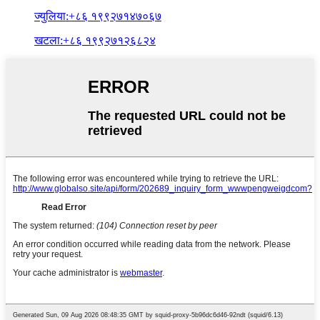
ज्युलिया:+८६ १९९२७१४७०६७
खटला:+८६ १९९२७१२६८२४